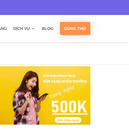
Hỗ trợ
Kết nối
Khuyến mãi
ĂNG
DỊCH VỤ
BLOG
DÙNG THỬ