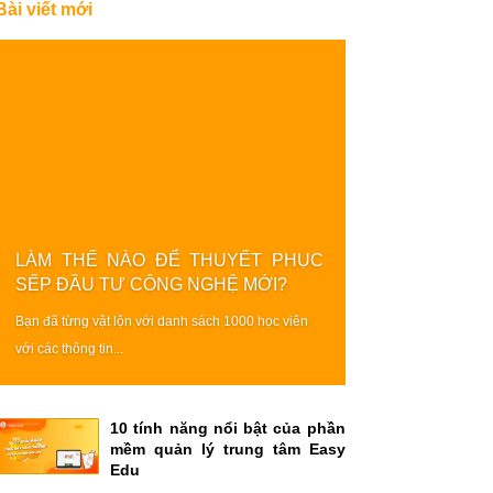
Bài viết mới
LÀM THẾ NÀO ĐỂ THUYẾT PHỤC
SẾP ĐẦU TƯ CÔNG NGHỆ MỚI?
Bạn đã từng vật lộn với danh sách 1000 học viên
với các thông tin...
10 tính năng nổi bật của phần
mềm quản lý trung tâm Easy
Edu