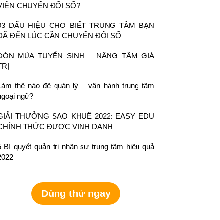
VIÊN CHUYỂN ĐỔI SỐ?
03 DẤU HIỆU CHO BIẾT TRUNG TÂM BẠN
ĐÃ ĐẾN LÚC CẦN CHUYỂN ĐỔI SỐ
ĐÓN MÙA TUYỂN SINH – NÂNG TẦM GIÁ
TRỊ
Làm thế nào để quản lý – vận hành trung tâm
ngoại ngữ?
GIẢI THƯỞNG SAO KHUÊ 2022: EASY EDU
CHÍNH THỨC ĐƯỢC VINH DANH
5 Bí quyết quản trị nhân sự trung tâm hiệu quả
2022
Dùng thử ngay