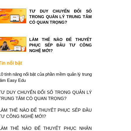
TƯ DUY CHUYỂN ĐỔI SỐ
TRONG QUẢN LÝ TRUNG TÂM
CÓ QUAN TRỌNG?
LÀM THẾ NÀO ĐỂ THUYẾT
PHỤC SẾP ĐẦU TƯ CÔNG
NGHỆ MỚI?
Tin nổi bật
10 tính năng nổi bật của phần mềm quản lý trung
tâm Easy Edu
TƯ DUY CHUYỂN ĐỔI SỐ TRONG QUẢN LÝ
TRUNG TÂM CÓ QUAN TRỌNG?
LÀM THẾ NÀO ĐỂ THUYẾT PHỤC SẾP ĐẦU
TƯ CÔNG NGHỆ MỚI?
LÀM THẾ NÀO ĐỂ THUYẾT PHỤC NHÂN