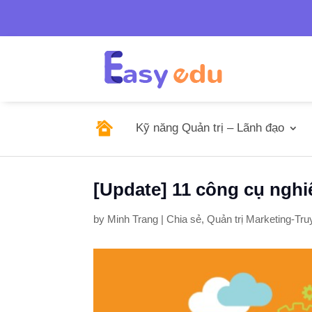
Tel: 0246.278.0805/

sales@emso.v

0968.291.655
Kỹ năng Quản trị – Lãnh đạo
[Update] 11 công cụ nghi
by
Minh Trang
|
Chia sẻ
,
Quản trị Marketing-Tru