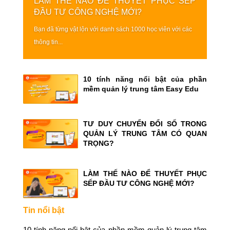
LÀM THẾ NÀO ĐỂ THUYẾT PHỤC SẾP
ĐẦU TƯ CÔNG NGHỆ MỚI?
Bạn đã từng vật lộn với danh sách 1000 học viên với các
thông tin...
10 tính năng nổi bật của phần
mềm quản lý trung tâm Easy Edu
TƯ DUY CHUYỂN ĐỔI SỐ TRONG
QUẢN LÝ TRUNG TÂM CÓ QUAN
TRỌNG?
LÀM THẾ NÀO ĐỂ THUYẾT PHỤC
SẾP ĐẦU TƯ CÔNG NGHỆ MỚI?
Tin nổi bật
10 tính năng nổi bật của phần mềm quản lý trung tâm