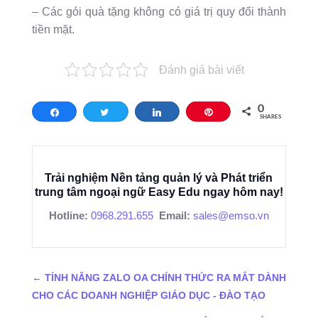
– Các gói quà tặng không có giá trị quy đổi thành
tiền mặt.
Đánh giá bài viết
0
Share
Tweet
Share
Pin
SHARES
Trải nghiệm Nền tảng quản lý và Phát triển
trung tâm ngoại ngữ Easy Edu ngay hôm nay!
Hotline:
0968.291.655
Email:
sales@emso.vn
←
TÍNH NĂNG ZALO OA CHÍNH THỨC RA MẮT DÀNH
CHO CÁC DOANH NGHIỆP GIÁO DỤC - ĐÀO TẠO