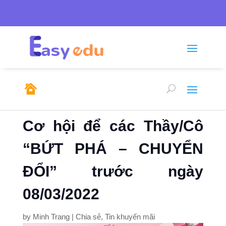
Tel: 0246.278.0805/

sales@emso.vn

0968.291.655
Cơ hội để các Thầy/Cô
“BỨT PHÁ – CHUYỂN
ĐỔI” trước ngày
08/03/2022
by
Minh Trang
|
Chia sẻ
,
Tin khuyến mãi