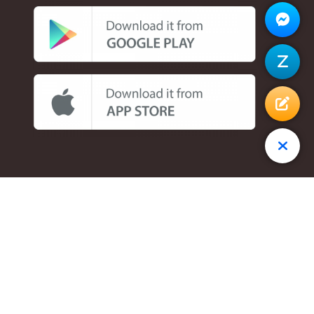
Phát triển bởi EMSO.VN || © Copyright 2015- 2026 || ® All
Reserved.