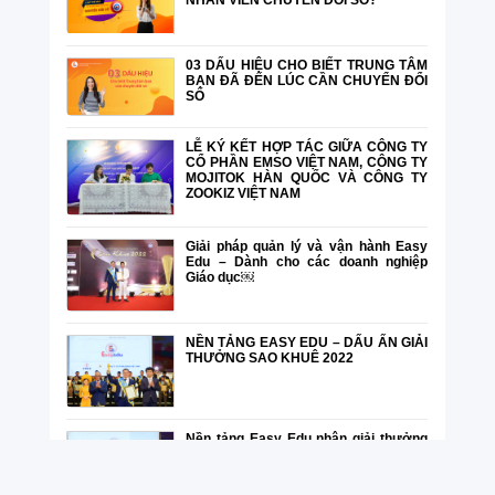
03 DẤU HIỆU CHO BIẾT TRUNG TÂM
BẠN ĐÃ ĐẾN LÚC CẦN CHUYỂN ĐỔI
SỐ
LỄ KÝ KẾT HỢP TÁC GIỮA CÔNG TY
CỔ PHẦN EMSO VIỆT NAM, CÔNG TY
MOJITOK HÀN QUỐC VÀ CÔNG TY
ZOOKIZ VIỆT NAM
Giải pháp quản lý và vận hành Easy
Edu – Dành cho các doanh nghiệp
Giáo dục￼
NỀN TẢNG EASY EDU – DẤU ẤN GIẢI
THƯỞNG SAO KHUÊ 2022
Nền tảng Easy Edu nhận giải thưởng
Sao Khuê 2022