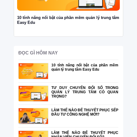
10 tính năng nổi bật của phần mềm quản lý trung tâm
TƯ DUY
Easy Edu
TÂM CÓ
ĐỌC GÌ HÔM NAY
10 tính năng nổi bật của phần mềm
quản lý trung tâm Easy Edu
TƯ DUY CHUYỂN ĐỔI SỐ TRONG
QUẢN LÝ TRUNG TÂM CÓ QUAN
TRỌNG?
LÀM THẾ NÀO ĐỂ THUYẾT PHỤC SẾP
ĐẦU TƯ CÔNG NGHỆ MỚI?
LÀM THẾ NÀO ĐỂ THUYẾT PHỤC
NHÂN VIÊN CHUYỂN ĐỔI SỐ?