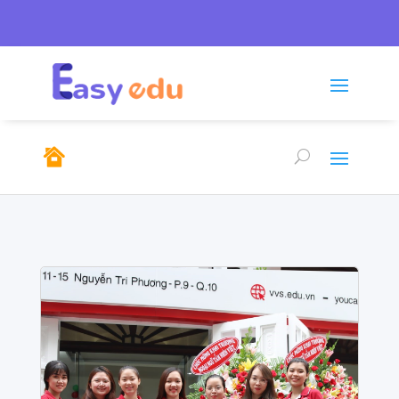
Tel: 0246.278.0805/

sales@emso.vn

0968.291.655