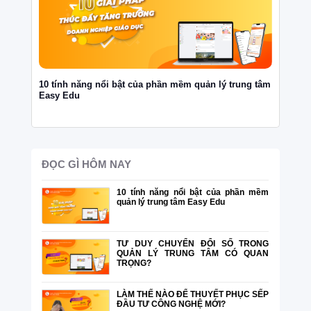
10 tính năng nổi bật của phần mềm quản lý trung tâm
TƯ DUY
Easy Edu
TÂM CÓ
ĐỌC GÌ HÔM NAY
10 tính năng nổi bật của phần mềm
quản lý trung tâm Easy Edu
TƯ DUY CHUYỂN ĐỔI SỐ TRONG
QUẢN LÝ TRUNG TÂM CÓ QUAN
TRỌNG?
LÀM THẾ NÀO ĐỂ THUYẾT PHỤC SẾP
ĐẦU TƯ CÔNG NGHỆ MỚI?