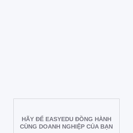
Quản lý tài chính là nhiệm vụ quan trọng của các
trung tâm ngoại ngữ. Nhưng một số trung tâm
chưa quản lý tài chính thật sự khoa học và tối
ưu. Vì vậy, kết quả mang lại cho các trung tâm
ngoại ngữ chưa thực sự hiệu quả. Bài viết dưới
đây là 6 lưu ý quan trọng trong quản lý tài chính
trung tâm...
HÃY ĐỂ EASYEDU ĐỒNG HÀNH
CÙNG DOANH NGHIỆP CỦA BẠN