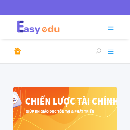
Tel: 0246.278.0805/

sales@emso.vn

0968.291.655