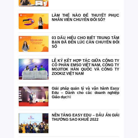
LÀM THẾ NÀO ĐỂ THUYẾT PHỤC
NHÂN VIÊN CHUYỂN ĐỔI SỐ?
03 DẤU HIỆU CHO BIẾT TRUNG TÂM
BẠN ĐÃ ĐẾN LÚC CẦN CHUYỂN ĐỔI
SỐ
LỄ KÝ KẾT HỢP TÁC GIỮA CÔNG TY
CỔ PHẦN EMSO VIỆT NAM, CÔNG TY
MOJITOK HÀN QUỐC VÀ CÔNG TY
ZOOKIZ VIỆT NAM
Giải pháp quản lý và vận hành Easy
Edu – Dành cho các doanh nghiệp
Giáo dục￼
NỀN TẢNG EASY EDU – DẤU ẤN GIẢI
THƯỞNG SAO KHUÊ 2022