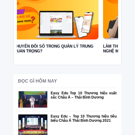
UNG
LÀM THẾ NÀO ĐỂ THUYẾT PHỤC SẾP ĐẦU TƯ CÔNG
LÀM T
NGHỆ MỚI?
CHUYỂ
ĐỌC GÌ HÔM NAY
Easy Edu Top 10 Thương hiệu xuất
sắc Châu Á – Thái Bình Dương
Easy Edu – Top 10 Thương hiệu tiêu
biểu Châu Á Thái Bình Dương 2021