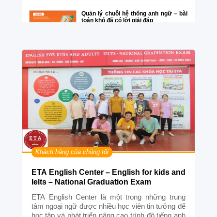
Quản lý chuỗi hệ thống anh ngữ – bài
toán khó đã có lời giải đáp
Ứng dụng toàn diện dành cho trung
tâm giáo dục Đơn giản – Thuận lợi –
Chính xác
Nhiều trung tâm ngoại ngữ chuyển đổi
số
Ứng dụng công nghệ số trong quản trị
doanh nghiệp giáo dục – đào tạo cùng
Easy Edu
Khách hàng của chúng tôi
Easy Edu giúp doanh nghiệp giáo dục
– đào tạo tăng gấp đôi doanh thu nhờ
số hóa trong quản trị
ETA English Center – English for kids and
Ielts – National Graduation Exam
Quản trị và xây dựng văn hóa doanh
nghiệp giáo dục – tất cả chỉ trong một
ETA English Center là một trong những trung
nền tảng Easy Edu
tâm ngoại ngữ được nhiều học viên tin tưởng để
học tập và phát triển nâng cao trình độ tiếng anh