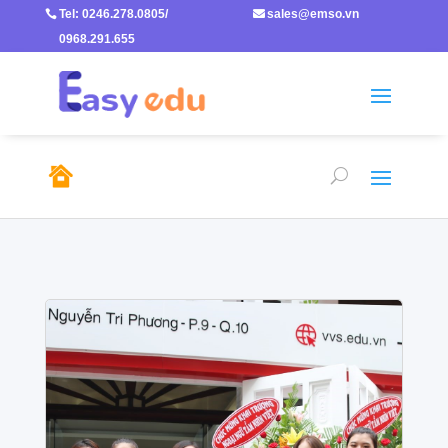
Tel: 0246.278.0805/

sales@emso.vn

0968.291.655