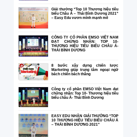
Giải thưởng “Top 10 Thương hiệu tiêu
biểu Châu Á – Thái Bình Dương 2021”
– Easy Edu vươn mình mạnh mẽ
CÔNG TY CỔ PHẦN EMSO VIỆT NAM
ĐẠT CHỨNG NHẬN: TOP 10-
THƯƠNG HIỆU TIÊU BIỂU CHÂU Á-
THÁI BÌNH DƯƠNG
8 bước xây dựng chiến lược
Marketing giúp trung tâm ngoại ngữ
bách chiến bách thắng
Công ty cổ phần EMSO Việt Nam đạt
chứng nhận: Top 10- Thương hiệu tiêu
biểu châu Á- Thái Bình Dương
EASY EDU NHẬN GIẢI THƯỞNG “TOP
10 THƯƠNG HIỆU TIÊU BIỂU CHÂU Á
– THÁI BÌNH DƯƠNG 2021”