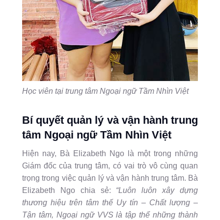
Học viên tại trung tâm Ngoại ngữ Tầm Nhìn Việt
Bí quyết quản lý và vận hành trung
tâm Ngoại ngữ Tầm Nhìn Việt
Hiện nay, Bà Elizabeth Ngo là một trong những
Giám đốc của trung tâm, có vai trò vô cùng quan
trọng trong việc quản lý và vận hành trung tâm. Bà
Elizabeth Ngo chia sẻ:
“Luôn luôn xây dựng
thương hiệu trên tâm thế Uy tín – Chất lượng –
Tận tâm, Ngoại ngữ VVS là tập thể những thành