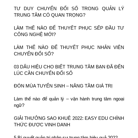
TƯ DUY CHUYỂN ĐỔI SỐ TRONG QUẢN LÝ
TRUNG TÂM CÓ QUAN TRỌNG?
LÀM THẾ NÀO ĐỂ THUYẾT PHỤC SẾP ĐẦU TƯ
CÔNG NGHỆ MỚI?
LÀM THẾ NÀO ĐỂ THUYẾT PHỤC NHÂN VIÊN
CHUYỂN ĐỔI SỐ?
03 DẤU HIỆU CHO BIẾT TRUNG TÂM BẠN ĐÃ ĐẾN
LÚC CẦN CHUYỂN ĐỔI SỐ
ĐÓN MÙA TUYỂN SINH – NÂNG TẦM GIÁ TRỊ
Làm thế nào để quản lý – vận hành trung tâm ngoại
ngữ?
GIẢI THƯỞNG SAO KHUÊ 2022: EASY EDU CHÍNH
THỨC ĐƯỢC VINH DANH
5 Bí quyết quản trị nhân sự trung tâm hiệu quả 2022