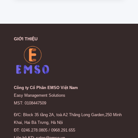
GIỚI THIỆU
Công ty Cổ Phần EMSO Việt Nam
Easy Management Solutions
MST: 0108447509
Đ/C: Block 35 tầng 2A, toà A2 Thăng Long Garden,250 Minh
Khai, Hai Bà Trưng, Hà Nội
ĐT: 0246.278.0805 / 0968.291.655
Liên hệ KD: sales@emso.vn