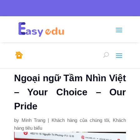
Tel: 0246.278.0805/

sales@emso.vn

0968.291.655
Ngoại ngữ Tầm Nhìn Việt
– Your Choice – Our
Pride
by
Minh Trang
|
Khách hàng của chúng tôi
,
Khách
hàng tiêu biểu