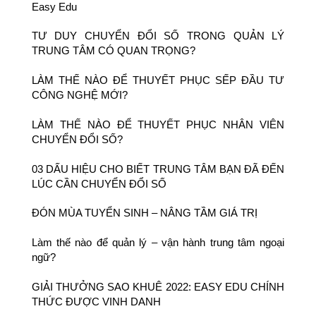
Easy Edu
TƯ DUY CHUYỂN ĐỔI SỐ TRONG QUẢN LÝ
TRUNG TÂM CÓ QUAN TRỌNG?
LÀM THẾ NÀO ĐỂ THUYẾT PHỤC SẾP ĐẦU TƯ
CÔNG NGHỆ MỚI?
LÀM THẾ NÀO ĐỂ THUYẾT PHỤC NHÂN VIÊN
CHUYỂN ĐỔI SỐ?
03 DẤU HIỆU CHO BIẾT TRUNG TÂM BẠN ĐÃ ĐẾN
LÚC CẦN CHUYỂN ĐỔI SỐ
ĐÓN MÙA TUYỂN SINH – NÂNG TẦM GIÁ TRỊ
Làm thế nào để quản lý – vận hành trung tâm ngoại
ngữ?
GIẢI THƯỞNG SAO KHUÊ 2022: EASY EDU CHÍNH
THỨC ĐƯỢC VINH DANH