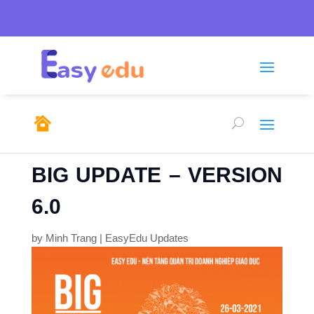
Tel: 0246.278.0805/

sales@emso.vn

0968.291.655
BIG UPDATE – VERSION
6.0
by
Minh Trang
|
EasyEdu Updates