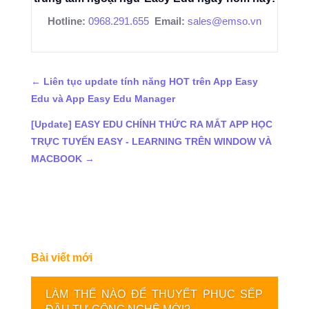
Hotline:
0968.291.655
Email:
sales@emso.vn
←
Liên tục update tính năng HOT trên App Easy
Edu và App Easy Edu Manager
[Update] EASY EDU CHÍNH THỨC RA MẮT APP HỌC
TRỰC TUYẾN EASY - LEARNING TRÊN WINDOW VÀ
MACBOOK
→
Bài viết mới
LÀM THẾ NÀO ĐỂ THUYẾT PHỤC SẾP