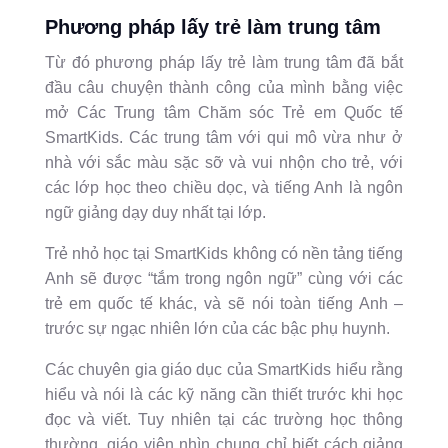
Ph
ươ
ng pháp l
ấ
y tr
ẻ
làm trung tâm
Từ đó phương pháp lấy trẻ làm trung tâm đã bắt
đầu câu chuyện thành công của mình bằng việc
mở Các Trung tâm Chăm sóc Trẻ em Quốc tế
SmartKids. Các trung tâm với qui mô vừa như ở
nhà với sắc màu sặc sỡ và vui nhộn cho trẻ, với
các lớp học theo chiều dọc, và tiếng Anh là ngôn
ngữ giảng dạy duy nhất tại lớp.
Trẻ nhỏ học tại SmartKids không có nền tảng tiếng
Anh sẽ được “tắm trong ngôn ngữ” cùng với các
trẻ em quốc tế khác, và sẽ nói toàn tiếng Anh –
trước sự ngạc nhiên lớn của các bậc phụ huynh.
Các chuyên gia giáo dục của SmartKids hiểu rằng
hiểu và nói là các kỹ năng cần thiết trước khi học
đọc và viết. Tuy nhiên tại các trường học thông
thường, giáo viên nhìn chung chỉ biết cách giảng