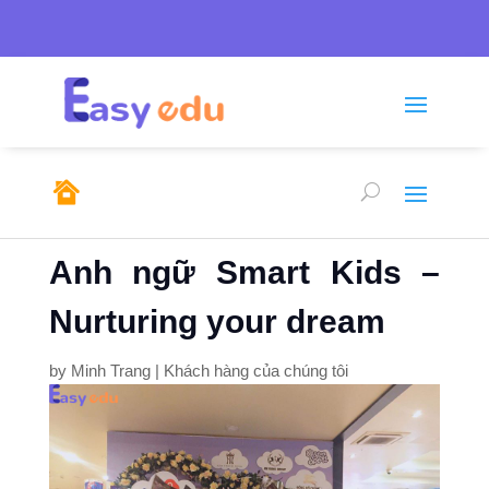
Tel: 0246.278.0805/

sales@emso.vn

0968.291.655
Anh ngữ Smart Kids –
Nurturing your dream
by
Minh Trang
|
Khách hàng của chúng tôi