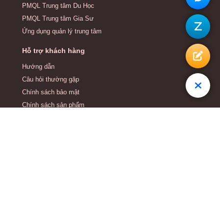
PMQL Trung tâm Du Học
PMQL Trung tâm Gia Sư
Ứng dụng quản lý trung tâm
Hỗ trợ khách hàng
Hướng dẫn
Câu hỏi thường gặp
Chính sách bảo mật
Chính sách sản phẩm
Điều khoản dịch vụ
Quy trình Hỗ trợ & CSKH
Dịch vụ
Tư vấn quản lý trung tâm
Tư vấn chiến lược phát triển Doanh nghiệp
Thiết kế website trung tâm
Tải App Easy Edu