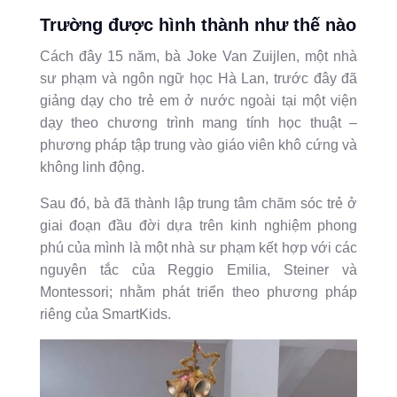
Tr
ườ
ng đ
ượ
c hình thành nh
ư
th
ế
nào
Cách đây 15 năm, bà Joke Van Zuijlen, một nhà
sư phạm và ngôn ngữ học Hà Lan, trước đây đã
giảng dạy cho trẻ em ở nước ngoài tại một viện
dạy theo chương trình mang tính học thuật –
phương pháp tập trung vào giáo viên khô cứng và
không linh động.
Sau đó, bà đã thành lập trung tâm chăm sóc trẻ ở
giai đoạn đầu đời dựa trên kinh nghiệm phong
phú của mình là một nhà sư phạm kết hợp với các
nguyên tắc của Reggio Emilia, Steiner và
Montessori; nhằm phát triển theo phương pháp
riêng của SmartKids.