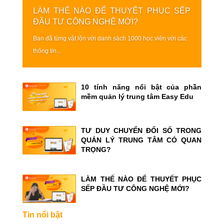
LÀM THẾ NÀO ĐỂ THUYẾT PHỤC SẾP
ĐẦU TƯ CÔNG NGHỆ MỚI?
Bạn đã từng vật lộn với danh sách 1000 học viên với các
thông tin...
10 tính năng nổi bật của phần
mềm quản lý trung tâm Easy Edu
TƯ DUY CHUYỂN ĐỔI SỐ TRONG
QUẢN LÝ TRUNG TÂM CÓ QUAN
TRỌNG?
LÀM THẾ NÀO ĐỂ THUYẾT PHỤC
SẾP ĐẦU TƯ CÔNG NGHỆ MỚI?
Tin nổi bật