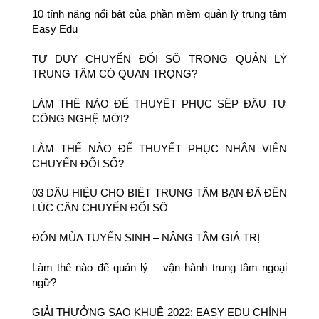
10 tính năng nổi bật của phần mềm quản lý trung tâm
Easy Edu
TƯ DUY CHUYỂN ĐỔI SỐ TRONG QUẢN LÝ
TRUNG TÂM CÓ QUAN TRỌNG?
LÀM THẾ NÀO ĐỂ THUYẾT PHỤC SẾP ĐẦU TƯ
CÔNG NGHỆ MỚI?
LÀM THẾ NÀO ĐỂ THUYẾT PHỤC NHÂN VIÊN
CHUYỂN ĐỔI SỐ?
03 DẤU HIỆU CHO BIẾT TRUNG TÂM BẠN ĐÃ ĐẾN
LÚC CẦN CHUYỂN ĐỔI SỐ
ĐÓN MÙA TUYỂN SINH – NÂNG TẦM GIÁ TRỊ
Làm thế nào để quản lý – vận hành trung tâm ngoại
ngữ?
GIẢI THƯỞNG SAO KHUÊ 2022: EASY EDU CHÍNH