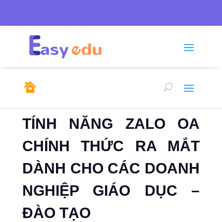
Tel: 0246.278.0805/

sales@emso.vn

0968.291.655
TÍNH NĂNG ZALO OA
CHÍNH THỨC RA MẮT
DÀNH CHO CÁC DOANH
NGHIỆP GIÁO DỤC –
ĐÀO TẠO