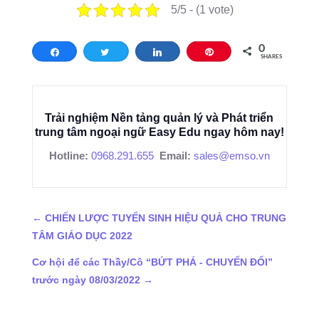
5/5 - (1 vote)
0
Share
Tweet
Share
Pin
SHARES
Trải nghiệm Nền tảng quản lý và Phát triển
trung tâm ngoại ngữ Easy Edu ngay hôm nay!
Hotline:
0968.291.655
Email:
sales@emso.vn
←
CHIẾN LƯỢC TUYỂN SINH HIỆU QUẢ CHO TRUNG
TÂM GIÁO DỤC 2022
Cơ hội để các Thầy/Cô “BỨT PHÁ - CHUYỂN ĐỔI”
trước ngày 08/03/2022
→