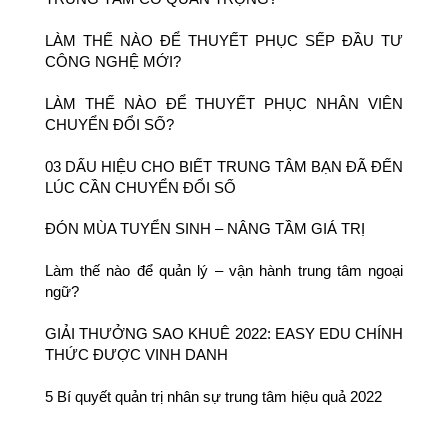
LÀM THẾ NÀO ĐỂ THUYẾT PHỤC SẾP ĐẦU TƯ
CÔNG NGHỆ MỚI?
LÀM THẾ NÀO ĐỂ THUYẾT PHỤC NHÂN VIÊN
CHUYỂN ĐỔI SỐ?
03 DẤU HIỆU CHO BIẾT TRUNG TÂM BẠN ĐÃ ĐẾN
LÚC CẦN CHUYỂN ĐỔI SỐ
ĐÓN MÙA TUYỂN SINH – NÂNG TẦM GIÁ TRỊ
Làm thế nào để quản lý – vận hành trung tâm ngoại
ngữ?
GIẢI THƯỞNG SAO KHUÊ 2022: EASY EDU CHÍNH
THỨC ĐƯỢC VINH DANH
5 Bí quyết quản trị nhân sự trung tâm hiệu quả 2022