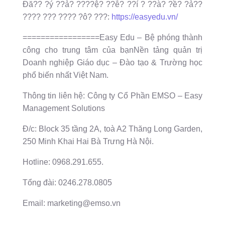
Đă?? ?ý ??ả? ????ệ? ??ễ? ??í ? ??à? ?ề? ?ả??
???? ??? ???? ?ô? ???:
https://easyedu.vn/
=================Easy Edu – Bệ phóng thành
công cho trung tâm của bạnNền tảng quản trị
Doanh nghiệp Giáo dục – Đào tạo & Trường học
phổ biến nhất Việt Nam.
Thông tin liên hệ: Công ty Cổ Phần EMSO – Easy
Management Solutions
Đ/c: Block 35 tầng 2A, toà A2 Thăng Long Garden,
250 Minh Khai Hai Bà Trưng Hà Nội.
Hotline: 0968.291.655.
Tổng đài: 0246.278.0805
Email: marketing@emso.vn