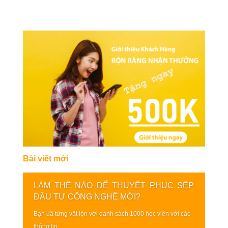
Bài viết mới
LÀM THẾ NÀO ĐỂ THUYẾT PHỤC SẾP
ĐẦU TƯ CÔNG NGHỆ MỚI?
Bạn đã từng vật lộn với danh sách 1000 học viên với các
thông tin...