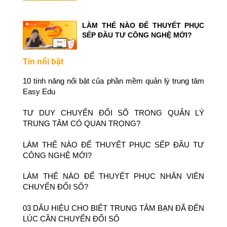
LÀM THẾ NÀO ĐỂ THUYẾT PHỤC
SẾP ĐẦU TƯ CÔNG NGHỆ MỚI?
Tin nổi bật
10 tính năng nổi bật của phần mềm quản lý trung tâm
Easy Edu
TƯ DUY CHUYỂN ĐỔI SỐ TRONG QUẢN LÝ
TRUNG TÂM CÓ QUAN TRỌNG?
LÀM THẾ NÀO ĐỂ THUYẾT PHỤC SẾP ĐẦU TƯ
CÔNG NGHỆ MỚI?
LÀM THẾ NÀO ĐỂ THUYẾT PHỤC NHÂN VIÊN
CHUYỂN ĐỔI SỐ?
03 DẤU HIỆU CHO BIẾT TRUNG TÂM BẠN ĐÃ ĐẾN
LÚC CẦN CHUYỂN ĐỔI SỐ