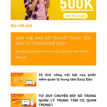
Bài viết mới
LÀM THẾ NÀO ĐỂ THUYẾT PHỤC SẾP
ĐẦU TƯ CÔNG NGHỆ MỚI?
Bạn đã từng vật lộn với danh sách 1000 học viên với các
thông tin...
10 tính năng nổi bật của phần
mềm quản lý trung tâm Easy Edu
TƯ DUY CHUYỂN ĐỔI SỐ TRONG
QUẢN LÝ TRUNG TÂM CÓ QUAN
TRỌNG?