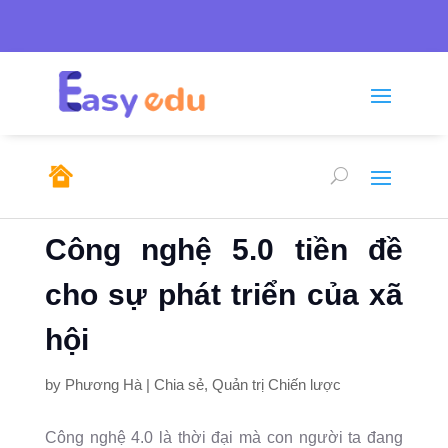
Tel: 0246.278.0805/

sales@emso.vn

0968.291.655
Công nghệ 5.0 tiền đề
cho sự phát triển của xã
hội
by
Phương Hà
|
Chia sẻ
,
Quản trị Chiến lược
Công nghệ 4.0 là thời đại mà con người ta đang