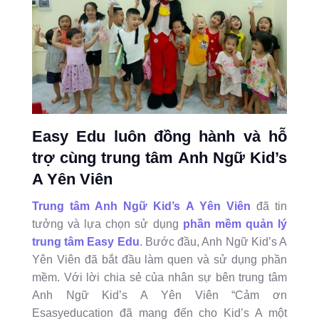
Easy Edu luôn đồng hành và hỗ
trợ cùng trung tâm Anh Ngữ Kid’s
A Yên Viên
Trung tâm Anh Ngữ Kid’s A Yên Viên
đã tin
tưởng và lựa chọn sử dụng
phần mềm quản lý
trung tâm
Easy Edu
. Bước đầu, Anh Ngữ Kid’s A
Yên Viên đã bắt đầu làm quen và sử dụng phần
mềm. Với lời chia sẻ của nhân sự bên trung tâm
Anh Ngữ Kid’s A Yên Viên “Cảm ơn
Esasyeducation đã mang đến cho Kid’s A một