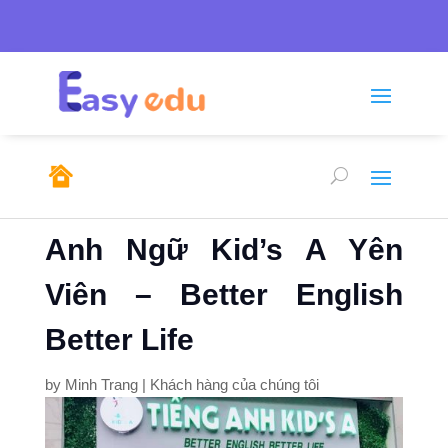
Tel: 0246.278.0805/

sales@emso.vn

0968.291.655
Anh Ngữ Kid’s A Yên
Viên – Better English
Better Life
by
Minh Trang
|
Khách hàng của chúng tôi