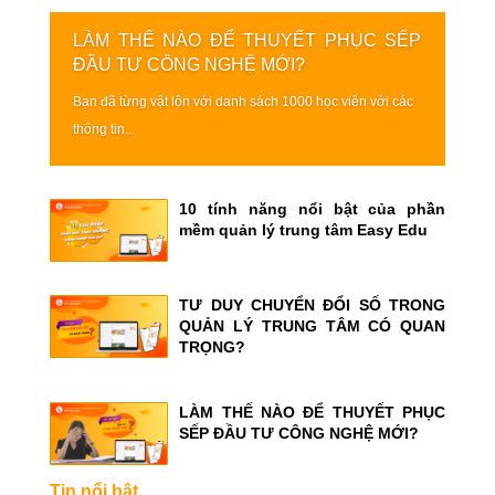
LÀM THẾ NÀO ĐỂ THUYẾT PHỤC SẾP
ĐẦU TƯ CÔNG NGHỆ MỚI?
Bạn đã từng vật lộn với danh sách 1000 học viên với các
thông tin...
10 tính năng nổi bật của phần
mềm quản lý trung tâm Easy Edu
TƯ DUY CHUYỂN ĐỔI SỐ TRONG
QUẢN LÝ TRUNG TÂM CÓ QUAN
TRỌNG?
LÀM THẾ NÀO ĐỂ THUYẾT PHỤC
SẾP ĐẦU TƯ CÔNG NGHỆ MỚI?
Tin nổi bật