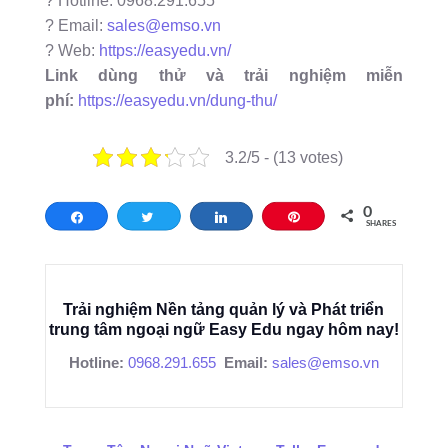
? Hotline: 0968.291.655
? Email:
sales@emso.vn
? Web:
https://easyedu.vn/
Link dùng thử và trải nghiệm miễn
phí:
https://easyedu.vn/dung-thu/
3.2/5 - (13 votes)
0
Share
Tweet
Share
Pin
SHARES
Trải nghiệm Nền tảng quản lý và Phát triển
trung tâm ngoại ngữ Easy Edu ngay hôm nay!
Hotline:
0968.291.655
Email:
sales@emso.vn