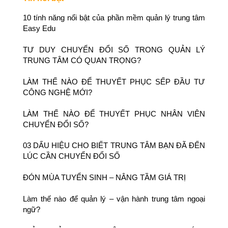
10 tính năng nổi bật của phần mềm quản lý trung tâm
Easy Edu
TƯ DUY CHUYỂN ĐỔI SỐ TRONG QUẢN LÝ
TRUNG TÂM CÓ QUAN TRỌNG?
LÀM THẾ NÀO ĐỂ THUYẾT PHỤC SẾP ĐẦU TƯ
CÔNG NGHỆ MỚI?
LÀM THẾ NÀO ĐỂ THUYẾT PHỤC NHÂN VIÊN
CHUYỂN ĐỔI SỐ?
03 DẤU HIỆU CHO BIẾT TRUNG TÂM BẠN ĐÃ ĐẾN
LÚC CẦN CHUYỂN ĐỔI SỐ
ĐÓN MÙA TUYỂN SINH – NÂNG TẦM GIÁ TRỊ
Làm thế nào để quản lý – vận hành trung tâm ngoại
ngữ?