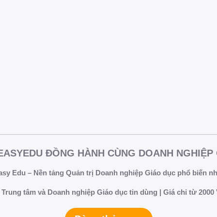
ẩy nhanh quá trình chuyển đổi số, trong đó thúc đẩy sự chuyển biến
à ngành giáo dục đào tạo nói riêng cũng không thể nằm ngoài xu thế 
 EASYEDU ĐỒNG HÀNH CÙNG DOANH NGHIỆP 
asy Edu – Nền tảng Quản trị Doanh nghiệp Giáo dục phổ biến nh
Trung tâm và Doanh nghiệp Giáo dục tin dùng | Giá chỉ từ 2000