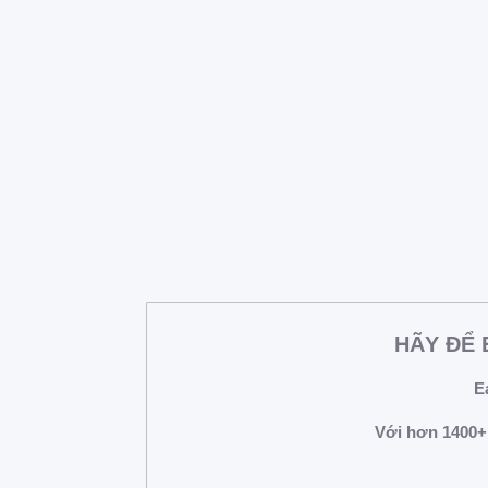
VTV.vn - Đại dịch COVID - 19 đã góp phần đ
cảnh hội nhập toàn cầu, Việt Nam nói chung v
HÃY ĐỂ
E
Với hơn 1400+ 