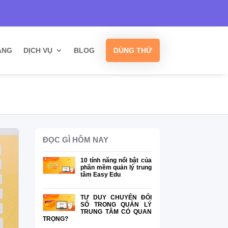
Hỗ trợ
Kết nối
Khuyến mãi
ĂNG
DỊCH VỤ
BLOG
DÙNG THỬ
ĐỌC GÌ HÔM NAY
10 tính năng nổi bật của
phần mềm quản lý trung
tâm Easy Edu
TƯ DUY CHUYỂN ĐỔI
SỐ TRONG QUẢN LÝ
TRUNG TÂM CÓ QUAN
TRỌNG?