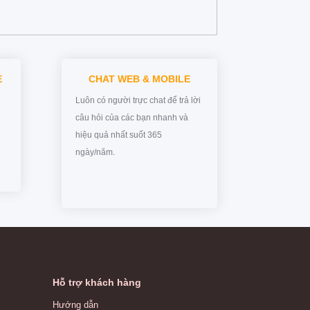
E
CHAT WEB & MOBILE
Luôn có người trực chat để trả lời
câu hỏi của các bạn nhanh và
hiệu quả nhất suốt 365
ngày/năm.
Hỗ trợ khách hàng
Hướng dẫn