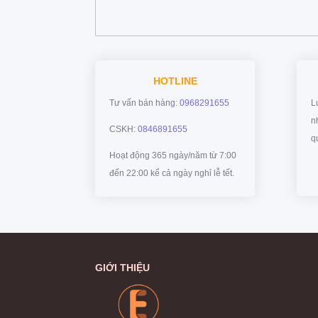
HOTLINE
Tư vấn bán hàng:
0968291655
L
n
CSKH:
0846891655
q
Hoạt động 365 ngày/năm từ 7:00
đến 22:00 kể cả ngày nghỉ lễ tết.
GIỚI THIỆU