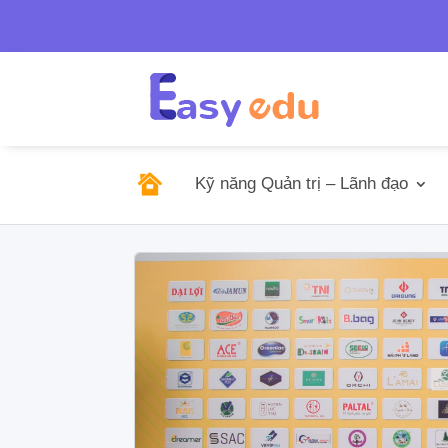
Tel: 0246.278.0805/

sales@emso.v

0968.291.655
Kỹ năng Quản trị – Lãnh đạo