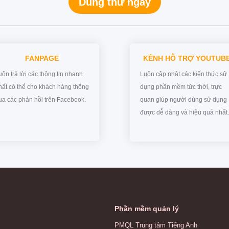
Dùng thử ngay
FANPAGE
KÊNH HỖ TRỢ YOUTUB
uôn trả lời các thông tin nhanh
Luôn cập nhật các kiến thức sử
hất có thể cho khách hàng thông
dụng phần mềm tức thời, trực
ua các phản hồi trên Facebook.
quan giúp người dùng sử dụng
được dễ dàng và hiệu quả nhất.
Phần mềm quản lý
PMQL Trung tâm Tiếng Anh