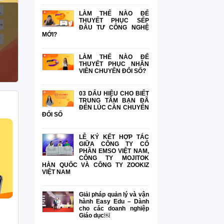
LÀM THẾ NÀO ĐỂ
THUYẾT PHỤC SẾP
ĐẦU TƯ CÔNG NGHỆ
MỚI?
LÀM THẾ NÀO ĐỂ
THUYẾT PHỤC NHÂN
VIÊN CHUYỂN ĐỔI SỐ?
03 DẤU HIỆU CHO BIẾT
TRUNG TÂM BẠN ĐÃ
ĐẾN LÚC CẦN CHUYỂN
ĐỔI SỐ
LỄ KÝ KẾT HỢP TÁC
GIỮA CÔNG TY CỔ
PHẦN EMSO VIỆT NAM,
CÔNG TY MOJITOK
HÀN QUỐC VÀ CÔNG TY ZOOKIZ
VIỆT NAM
Giải pháp quản lý và vận
hành Easy Edu – Dành
cho các doanh nghiệp
TƯ DUY CHUYỂN ĐỔI SỐ TRONG QUẢN LÝ TRUNG TÂM CÓ QUAN
Giáo dục￼