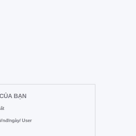
 mạnh mẽ trong lĩnh vực giáo dục. Trong bối
chung của thế giới và phải thực...
CỦA BẠN
ất
 Vnđ/ngày/ User