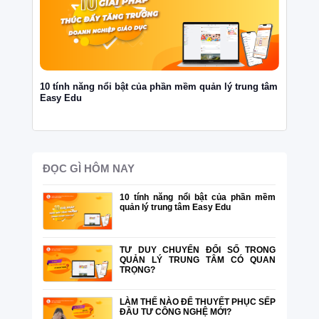
10 tính năng nổi bật của phần mềm quản lý trung tâm
TƯ DUY
Easy Edu
TÂM CÓ
ĐỌC GÌ HÔM NAY
10 tính năng nổi bật của phần mềm
quản lý trung tâm Easy Edu
TƯ DUY CHUYỂN ĐỔI SỐ TRONG
QUẢN LÝ TRUNG TÂM CÓ QUAN
TRỌNG?
LÀM THẾ NÀO ĐỂ THUYẾT PHỤC SẾP
ĐẦU TƯ CÔNG NGHỆ MỚI?