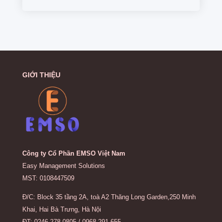
GIỚI THIỆU
Công ty Cổ Phần EMSO Việt Nam
Easy Management Solutions
MST: 0108447509
Đ/C: Block 35 tầng 2A, toà A2 Thăng Long Garden,250 Minh
Khai, Hai Bà Trưng, Hà Nội
ĐT: 0246.278.0805 / 0968.291.655