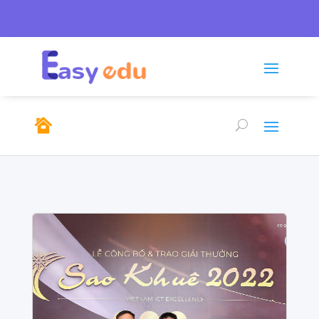
Tel: 0246.278.0805/

sales@emso.vn

0968.291.655