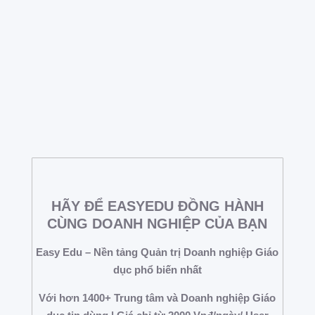
2015 đến nay. Easy Edu - nền tảng quản trị
Doanh nghiệp Giáo dục phổ biến nhất Việt Nam.
Easy Edu mang đến giải pháp...
NIỀM VUI NHÂN ĐÔI – KHUYẾN MẠI
QUÁ TRỘI LÊN ĐẾN 4.700.000 VNĐ
HÃY ĐỂ EASYEDU ĐỒNG HÀNH
CÙNG DOANH NGHIỆP CỦA BẠN
Easy Edu – Nền tảng Quản trị Doanh nghiệp Giáo
dục phổ biến nhất
Với hơn 1400+ Trung tâm và Doanh nghiệp Giáo