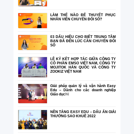
LÀM THẾ NÀO ĐỂ THUYẾT PHỤC
NHÂN VIÊN CHUYỂN ĐỔI SỐ?
03 DẤU HIỆU CHO BIẾT TRUNG TÂM
BẠN ĐÃ ĐẾN LÚC CẦN CHUYỂN ĐỔI
SỐ
LỄ KÝ KẾT HỢP TÁC GIỮA CÔNG TY
CỔ PHẦN EMSO VIỆT NAM, CÔNG TY
MOJITOK HÀN QUỐC VÀ CÔNG TY
ZOOKIZ VIỆT NAM
Giải pháp quản lý và vận hành Easy
Edu – Dành cho các doanh nghiệp
Giáo dục￼
NỀN TẢNG EASY EDU – DẤU ẤN GIẢI
THƯỞNG SAO KHUÊ 2022