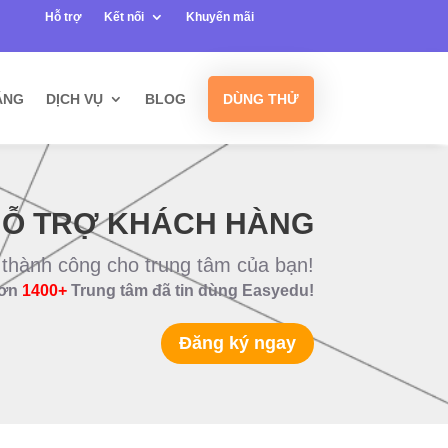
Hỗ trợ
Kết nối
Khuyến mãi
ĂNG
DỊCH VỤ
BLOG
DÙNG THỬ
HỖ TRỢ KHÁCH HÀNG
 thành công cho trung tâm của bạn!
ơn
1400+
Trung tâm đã tin dùng Easyedu!
Đăng ký ngay