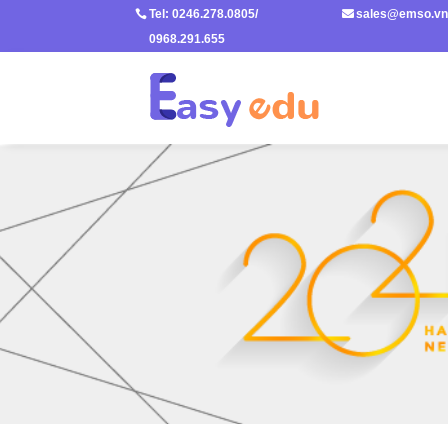
Tel: 0246.278.0805/

sales@emso.v

0968.291.655