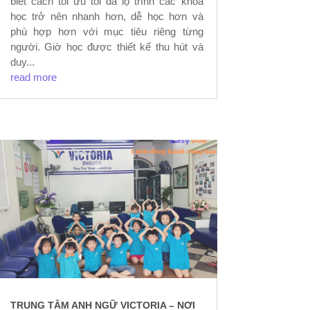
biết cách tối ưu tối đa lộ trình các khoá
học trở nên nhanh hơn, dễ học hơn và
phù hợp hơn với mục tiêu riêng từng
người. Giờ học được thiết kế thu hút và
duy...
read more
TRUNG TÂM ANH NGỮ VICTORIA – NƠI