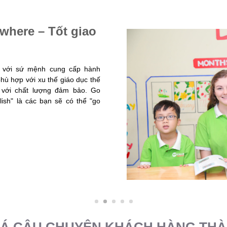
where – Tốt giao
p với sứ mệnh cung cấp hành
hù hợp với xu thế giáo dục thế
y với chất lượng đảm bảo. Go
ish" là các bạn sẽ có thể "go
Á CÂU CHUYỆN KHÁCH HÀNG TH