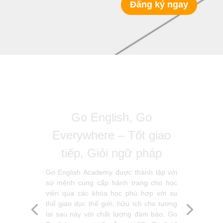
Đăng ký ngay
HỌC VIỆN ANH NGỮ
MPEEC – Your Progress
– Your success
HỌC VIỆN ANH NGỮ MPEEC là đơn vị
đào tạo ngoại ngữ, nghệ thuật & kỹ năng
sống chuyên nghiệp, tập trung trên các
lĩnh vực: Ôn luyện thi các chứng chỉ quốc
tế (Luyện thi TOEIC; Tiếng Anh chuyên