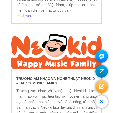
bổ ích cho trẻ em Việt Nam, giúp các con phát
triển toàn diện về mặt tư duy và kĩ...
read more
TRƯỜNG ÂM NHẠC VÀ NGHỆ THUẬT NEOKID
– HAPPY MUSIC FAMILY
Trường Âm nhạc và Nghệ thuật Neokid được
thành lập với mục tiêu tạo ra một nền tảng giáo
dục tốt nhất cho thiếu nhi về cả tài năng, tâm hồn
và nhân cách. Neokid luôn lấy gia đình làm giá trị
cốt lõi, tạo ra một không khí gần gũi, thân thiện